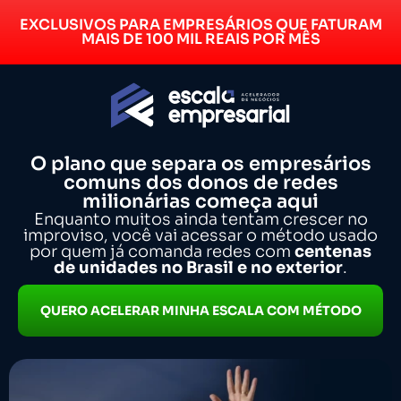
EXCLUSIVOS PARA EMPRESÁRIOS QUE FATURAM
MAIS DE 100 MIL REAIS POR MÊS
O plano que separa os empresários
comuns dos donos de redes
milionárias começa aqui
Enquanto muitos ainda tentam crescer no
improviso, você vai acessar o método usado
por quem já comanda redes com
centenas
de unidades no Brasil e
no exterior
.
QUERO ACELERAR MINHA ESCALA COM MÉTODO